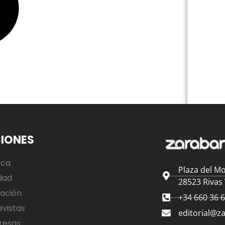
IONES
ica
Plaza del Mo
dad
28523 Rivas
ación
+34 660 36 
evistas
editorial@z
resas