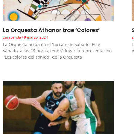
La Orquesta Athanor trae ‘Colores’
zarabanda
9 marzo, 2024
z
La Orquesta actúa en el ‘Lorca’ este sábado. Este
L
sábado, a las 19 horas, tendrá lugar la representación
p
‘Los colores del sonido’, de la Orquesta