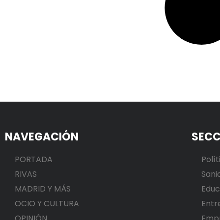
NAVEGACIÓN
SECC
PORTADA
Polít
RIVAS
Sani
MADRID Y MÁS
Educ
OCIO Y CULTURA
Entr
OPINIÓN
Emp