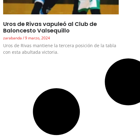
Uros de Rivas vapuleó al Club de
Baloncesto Valsequillo
zarabanda
9 marzo, 2024
Uros de Rivas mantiene la tercera posición de la tabla
con esta abultada victoria.