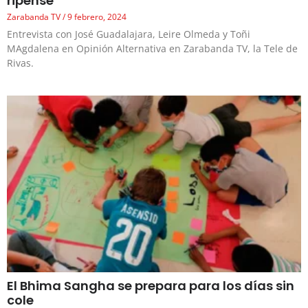
ripense
Zarabanda TV
9 febrero, 2024
Entrevista con José Guadalajara, Leire Olmeda y Toñi
MAgdalena en Opinión Alternativa en Zarabanda TV, la Tele de
Rivas.
El Bhima Sangha se prepara para los días sin
cole