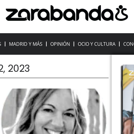
S
MADRID Y MÁS
OPINIÓN
OCIO Y CULTURA
CON
2, 2023