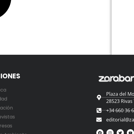
IONES
ica
Plaza del Mo
dad
28523 Rivas
ación
+34 660 36 
evistas
editorial@z
resas