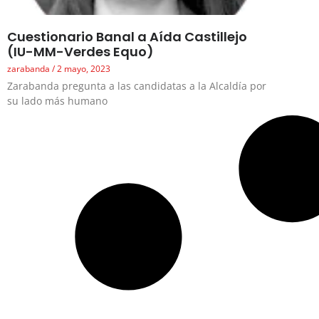
Cuestionario Banal a Aída Castillejo
(IU-MM-Verdes Equo)
zarabanda
2 mayo, 2023
Zarabanda pregunta a las candidatas a la Alcaldía por
su lado más humano