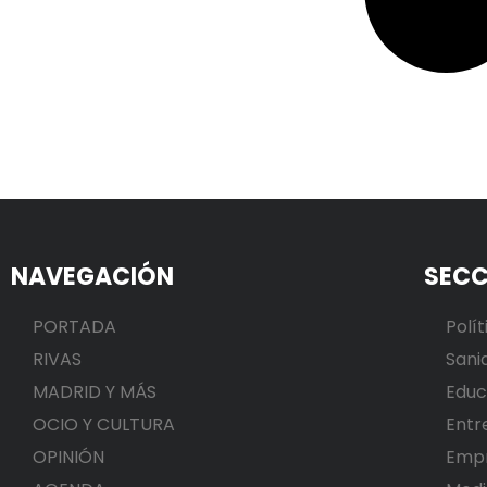
NAVEGACIÓN
SECC
PORTADA
Polít
RIVAS
Sani
MADRID Y MÁS
Educ
OCIO Y CULTURA
Entr
OPINIÓN
Emp