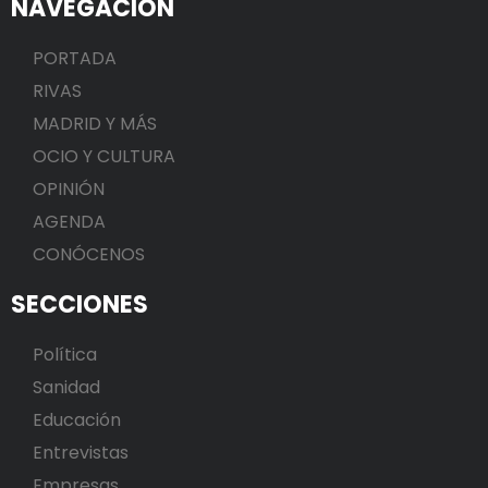
NAVEGACIÓN
PORTADA
RIVAS
MADRID Y MÁS
OCIO Y CULTURA
OPINIÓN
AGENDA
CONÓCENOS
SECCIONES
Política
Sanidad
Educación
Entrevistas
Empresas