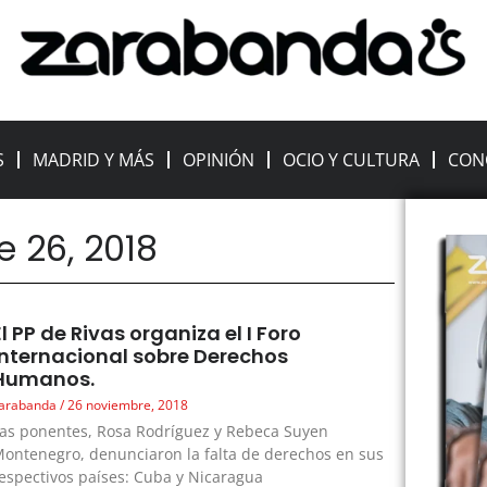
S
MADRID Y MÁS
OPINIÓN
OCIO Y CULTURA
CON
e 26, 2018
El PP de Rivas organiza el I Foro
internacional sobre Derechos
Humanos.
arabanda
26 noviembre, 2018
as ponentes, Rosa Rodríguez y Rebeca Suyen
ontenegro, denunciaron la falta de derechos en sus
espectivos países: Cuba y Nicaragua