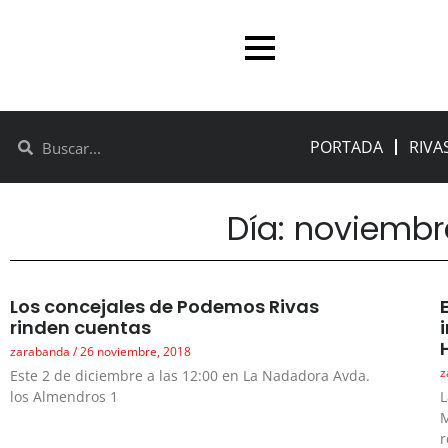
PORTADA
RIVA
Día: noviembr
Los concejales de Podemos Rivas
rinden cuentas
zarabanda
26 noviembre, 2018
z
Este 2 de diciembre a las 12:00 en La Nadadora Avda.
los Almendros 1
L
M
r