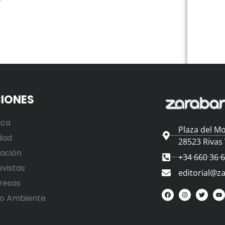
IONES
ica
Plaza del Mo
dad
28523 Rivas
ación
+34 660 36 
evistas
editorial@z
resas
o Ambiente