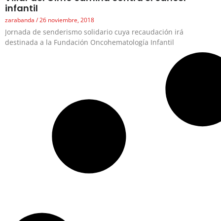
infantil
zarabanda
26 noviembre, 2018
Jornada de senderismo solidario cuya recaudación irá
destinada a la Fundación Oncohematología Infantil