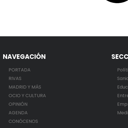
NAVEGACIÓN
SECC
PORTADA
Polít
RIVAS
Sani
MADRID Y MÁS
Educ
OCIO Y CULTURA
Entr
OPINIÓN
Emp
AGENDA
Medi
CONÓCENOS