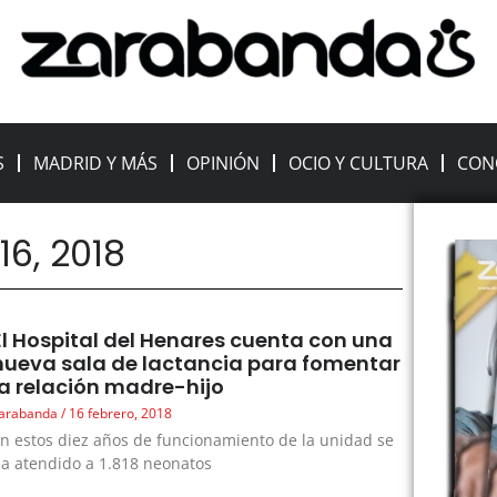
S
MADRID Y MÁS
OPINIÓN
OCIO Y CULTURA
CON
16, 2018
El Hospital del Henares cuenta con una
nueva sala de lactancia para fomentar
la relación madre-hijo
arabanda
16 febrero, 2018
n estos diez años de funcionamiento de la unidad se
a atendido a 1.818 neonatos