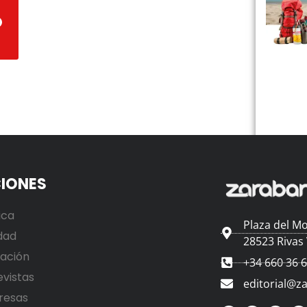
IONES
ica
Plaza del Mo
dad
28523 Rivas
ación
+34 660 36 
evistas
editorial@z
resas