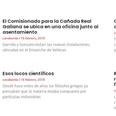
El Comisionado para la Cañada Real
Galiana se ubica en una oficina junto al
asentamiento
z
zarabanda
16 febrero, 2018
T
Garrido y Gonzalo visitan las nuevas instalaciones,
c
ubicadas en el Ensanche de Vallecas
p
Esos locos científicos
zarabanda
16 febrero, 2018
Desde hace miles de años los filósofos griegos ya
z
pensaban que la materia estaba compuesta por
partículas indivisibles
L
c
t