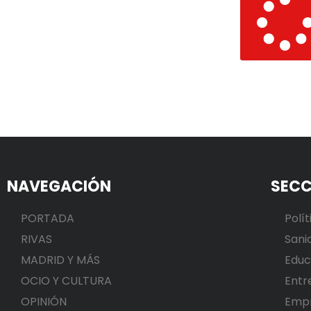
NAVEGACIÓN
SECC
PORTADA
Polít
RIVAS
Sani
MADRID Y MÁS
Educ
OCIO Y CULTURA
Entr
OPINIÓN
Emp