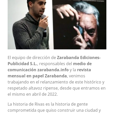
El equipo de dirección de
Zarabanda Ediciones-
Publicidad S.L.
, responsables del
medio de
comunicación zarabanda.info
y la
revista
mensual en papel Zarabanda
, venimos
trabajando en el relanzamiento de este histórico y
respetado altavoz ripense, desde que entramos en
el mismo en abril de 2022.
La historia de Rivas es la historia de gente
comprometida que quiso construir una ciudad y