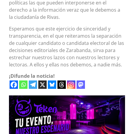
políticas las que pueden interponerse en el
derecho a la información veraz que le debemos a
la ciudadanía de Rivas.
Esperamos que este ejercicio de sinceridad y
transparencia, en el que reiteramos la separación
de cualquier candidato o candidata electoral de las
decisiones editoriales de Zarabanda, sirva para
estrechar nuestros lazos con nuestros lectores y
lectoras. A ellos y ellas nos debemos, a nadie más.
¡Difunde la noticia!