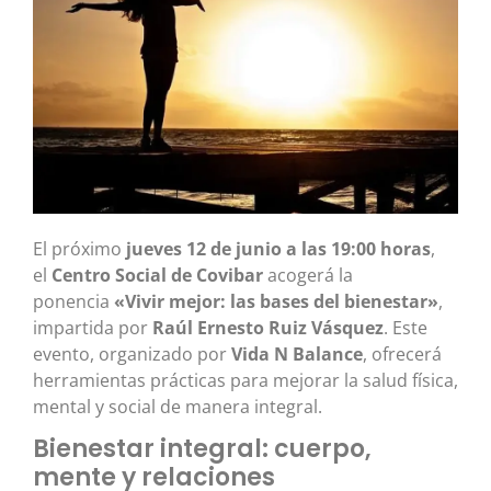
El próximo
jueves 12 de junio a las 19:00 horas
,
el
Centro Social de Covibar
acogerá la
ponencia
«Vivir mejor: las bases del bienestar»
,
impartida por
Raúl Ernesto Ruiz Vásquez
. Este
evento, organizado por
Vida N Balance
, ofrecerá
herramientas prácticas para mejorar la salud física,
mental y social de manera integral.
Bienestar integral: cuerpo,
mente y relaciones