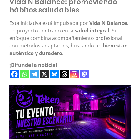
Vida N Balance: promoviendo
hábitos saludables
Esta iniciativa está impulsada por
Vida N Balance
,
un proyecto centrado en la
salud integral
. Su
enfoque combina acompañamiento profesional
con métodos adaptables, buscando un
bienestar
auténtico y duradero
.
¡Difunde la noticia!