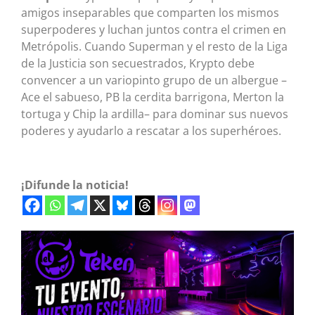
amigos inseparables que comparten los mismos
superpoderes y luchan juntos contra el crimen en
Metrópolis. Cuando Superman y el resto de la Liga
de la Justicia son secuestrados, Krypto debe
convencer a un variopinto grupo de un albergue –
Ace el sabueso, PB la cerdita barrigona, Merton la
tortuga y Chip la ardilla– para dominar sus nuevos
poderes y ayudarlo a rescatar a los superhéroes.
¡Difunde la noticia!