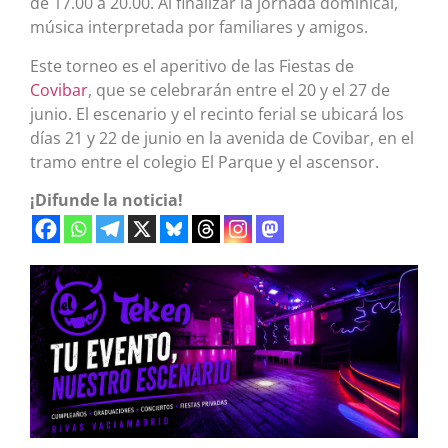
de 17.00 a 20.00. Al finalizar la jornada dominical,
música interpretada por familiares y amigos.
Este torneo es el aperitivo de las Fiestas de
Covibar
, que se celebrarán entre el 20 y el 27 de
junio. El escenario y el recinto ferial se ubicará los
días 21 y 22 de junio en la avenida de Covibar, en el
tramo entre el colegio El Parque y el ascensor.
¡Difunde la noticia!