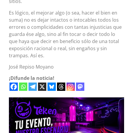
sitios.
Es lógico, el mejorar algo (o sea, hacer el bien en
suma) no es dejar intactos o intocables todos los
errores o complicidades con tantas injusticias que
guarda ése algo, sino al fin tocar o decir todo lo
que haya que decir en beneficio sólo de una total
exposición racional o real, sin engaños y sin
trampas. Así es.
José Repiso Moyano
¡Difunde la noticia!