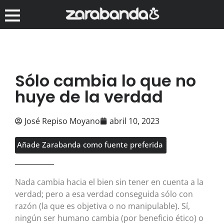
Sólo cambia lo que no
huye de la verdad
José Repiso Moyano
abril 10, 2023
Añade Zarabanda como fuente preferida
Nada cambia hacia el bien sin tener en cuenta a la
verdad; pero a esa verdad conseguida sólo con
razón (la que es objetiva o no manipulable). Sí,
ningún ser humano cambia (por beneficio ético) o