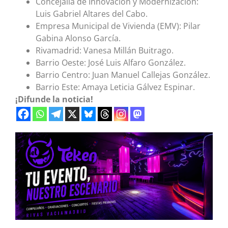
Concejalía de Innovación y Modernización:
Luis Gabriel Altares del Cabo.
Empresa Municipal de Vivienda (EMV): Pilar
Gabina Alonso García.
Rivamadrid: Vanesa Millán Buitrago.
Barrio Oeste: José Luis Alfaro González.
Barrio Centro: Juan Manuel Callejas González.
Barrio Este: Amaya Leticia Gálvez Espinar.
¡Difunde la noticia!