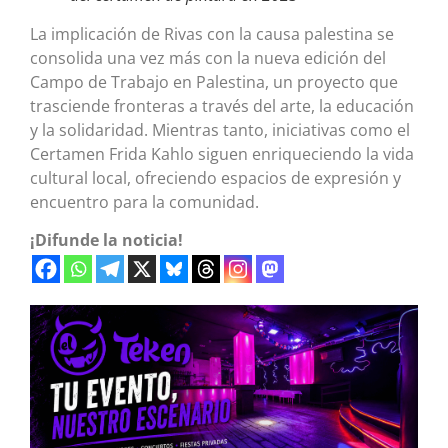
La implicación de Rivas con la causa palestina se
consolida una vez más con la nueva edición del
Campo de Trabajo en Palestina, un proyecto que
trasciende fronteras a través del arte, la educación
y la solidaridad. Mientras tanto, iniciativas como el
Certamen Frida Kahlo siguen enriqueciendo la vida
cultural local, ofreciendo espacios de expresión y
encuentro para la comunidad.
¡Difunde la noticia!