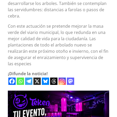
desarrollarse los arboles. También se contemplan
las servidumbres: distancias a farolas o pasos de
cebra.
Con este actuación se pretende mejorar la masa
verde del viario municipal, lo que redunda en una
mejor calidad de vida para la ciudadanía. Las
plantaciones de todo el arbolado nuevo se
realizarán este próximo otoño e invierno, con el fin
de asegurar el enraizamiento y supervivencia de
las especies
¡Difunde la noticia!