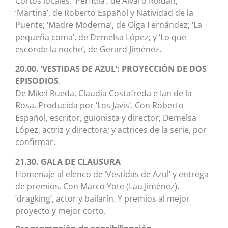
Cortos locales: ‘Perfidia’, de Álvaro Roldán;
‘Martina’, de Roberto Español y Natividad de la
Puente; ‘Madre Moderna’, de Olga Fernández; ‘La
pequeña coma’, de Demelsa López; y ‘Lo que
esconde la noche’, de Gerard Jiménez.
20.00. ‘VESTIDAS DE AZUL’: PROYECCIÓN DE DOS
EPISODIOS
.
De Mikel Rueda, Claudia Costafreda e Ian de la
Rosa. Producida por ‘Los Javis’. Con Roberto
Español, escritor, guionista y director; Demelsa
López, actriz y directora; y actrices de la serie, por
confirmar.
21.30. GALA DE CLAUSURA
Homenaje al elenco de ‘Vestidas de Azul’ y entrega
de premios. Con Marco Yote (Lau Jiménez),
‘dragking’, actor y bailarín. Y premios al mejor
proyecto y mejor corto.