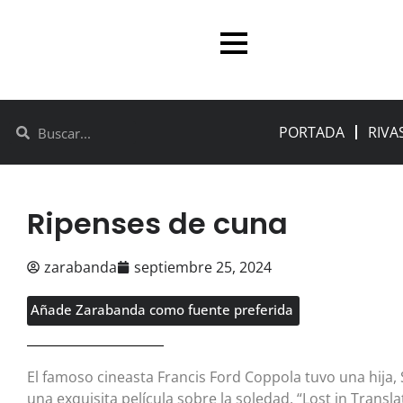
PORTADA
RIVA
Ripenses de cuna
zarabanda
septiembre 25, 2024
Añade Zarabanda como fuente preferida
El famoso cineasta Francis Ford Coppola tuvo una hija, 
una exquisita película sobre la soledad, “Lost in Trans