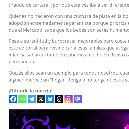
tirando de cartera, ¿por qué esta vez iba a ser diferent
Quienes no nacieron con una cuchara de plata en la bo
adopción extremadamente garantista porque prioriza el 
que el Mercado, sabe que los bebés son seres humanos
Pese a su lentitud y burocracia, mejorables pero coste
este editorial para reivindicar a esas familias que aco
infancia saharaui también sabemos mucho en Rivas) o 
permanente.
Quizás ellos sean un ejemplo para todos nosotros, cuan
alguien merece un “hogar”, tenga o no tenga nuestra s
¡Difunde la noticia!