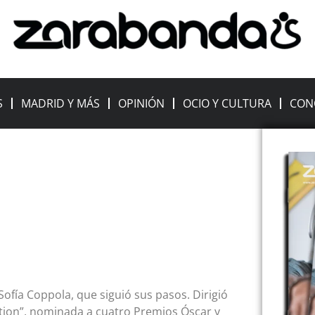
S
MADRID Y MÁS
OPINIÓN
OCIO Y CULTURA
CON
Sofía Coppola, que siguió sus pasos. Dirigió
lation”, nominada a cuatro Premios Óscar y