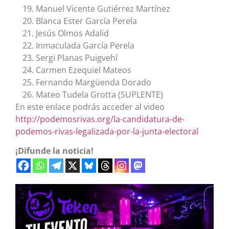
Manuel Vicente Gutiérrez Martínez
Blanca Ester García Perela
Jesús Olmos Adalid
Inmaculada García Perela
Sergi Planas Puigvehí
Carmen Ezequiel Mateos
Fernando Margüenda Dorado
Mateo Tudela Grotta (SUPLENTE)
En este enlace podrás acceder al video
http://podemosrivas.org/la-candidatura-de-
podemos-rivas-legalizada-por-la-junta-electoral
¡Difunde la noticia!