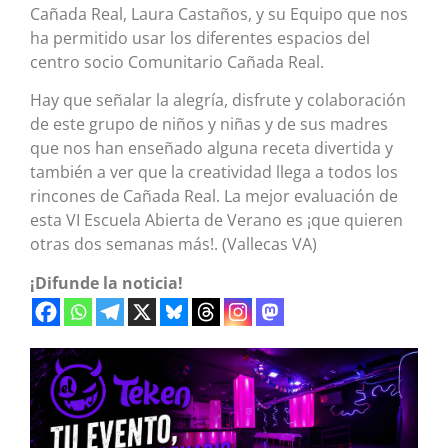
Cañada Real, Laura Castaños, y su Equipo que nos
ha permitido usar los diferentes espacios del
centro socio Comunitario Cañada Real.
Hay que señalar la alegría, disfrute y colaboración
de este grupo de niños y niñas y de sus madres
que nos han enseñado alguna receta divertida y
también a ver que la creatividad llega a todos los
rincones de Cañada Real. La mejor evaluación de
esta VI Escuela Abierta de Verano es ¡que quieren
otras dos semanas más!. (Vallecas VA)
¡Difunde la noticia!