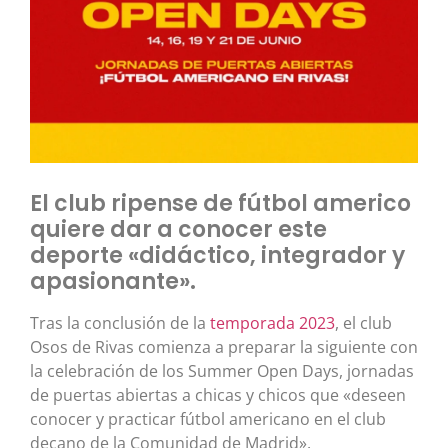
El club ripense de fútbol americo
quiere dar a conocer este
deporte «didáctico, integrador y
apasionante».
Tras la conclusión de la
temporada 2023
, el club
Osos de Rivas comienza a preparar la siguiente con
la celebración de los Summer Open Days, jornadas
de puertas abiertas a chicas y chicos que «deseen
conocer y practicar fútbol americano en el club
decano de la Comunidad de Madrid».