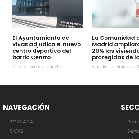
El Ayuntamiento de
La Comunidad 
Rivas adjudica el nuevo
Madrid ampliar
centro deportivo del
20% las viviend
barrio Centro
protegidas de l
Víctor Reloba
6 agosto, 2026
Víctor Reloba
6 agosto, 2
NAVEGACIÓN
SECC
PORTADA
Polít
RIVAS
Sani