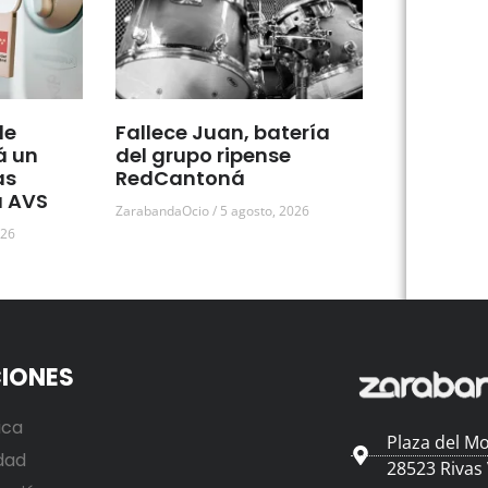
de
Fallece Juan, batería
á un
del grupo ripense
as
RedCantoná
a AVS
ZarabandaOcio
5 agosto, 2026
026
IONES
ica
Plaza del Mo
dad
28523 Rivas