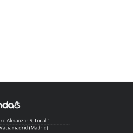
ro Almanzor 9, Local 1
 Vaciamadrid (Madrid)