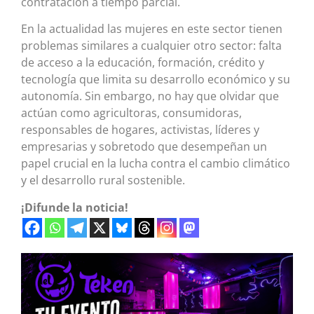
contratación a tiempo parcial.
En la actualidad las mujeres en este sector tienen
problemas similares a cualquier otro sector: falta
de acceso a la educación, formación, crédito y
tecnología que limita su desarrollo económico y su
autonomía. Sin embargo, no hay que olvidar que
actúan como agricultoras, consumidoras,
responsables de hogares, activistas, líderes y
empresarias y sobretodo que desempeñan un
papel crucial en la lucha contra el cambio climático
y el desarrollo rural sostenible.
¡Difunde la noticia!