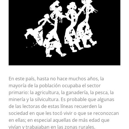
En este país, hasta no hace muchos años, la
mayoría de la población ocupaba el sector
primario: la agricultura, la ganadería, la pesca, la
minería y la silvicultura. Es probable que algunas
de las lectoras de estas líneas recuerden la
sociedad en que les tocó vivir o que se reconozcan
en ellas; en especial aquellas de más edad que
vivían y trabajaban en las zonas rurales.