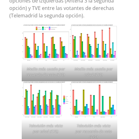
opciones de izquierdas (Antena 3 la segunda
opción) y TVE entre las votantes de derechas
(Telemadrid la segunda opción).
Medio más usado por
Medio más usado por
recuerdo de voto (CIS)
edad (CIS)
Televisión más vista
Televisión más vista
por edad (CIS)
por recuerdo de voto
(CIS)