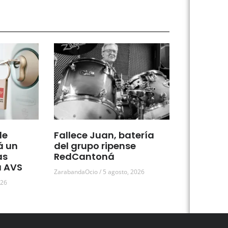
de
Fallece Juan, batería
á un
del grupo ripense
as
RedCantoná
a AVS
ZarabandaOcio
5 agosto, 2026
026