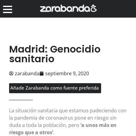
Madrid: Genocidio
sanitario
zarabanda
septiembre 9, 2020
Añade Zarabanda como fuente preferida
La situación sanitaria que estamos padeciendo con
la pandemia de coronavirus pone en riesgo sin
duda a toda la población, pero
‘a unos más en
riesgo que a otros’
.