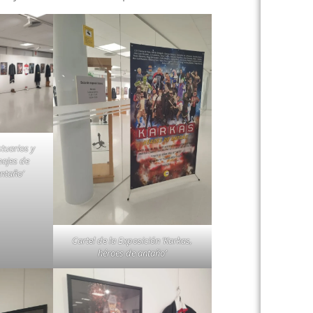
stuarios y
najes de
antaño’
Cartel de la Exposición ‘Karkas,
héroes de antaño’