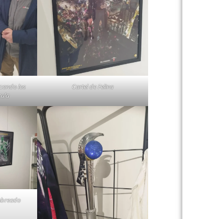
icando los
Cartel de Felina
cula
Cabreado