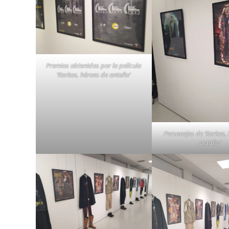
Premios obtenidos por la película
‘Karkas, héroes de antaño’
Personajes de ‘Karkas,
antaño’