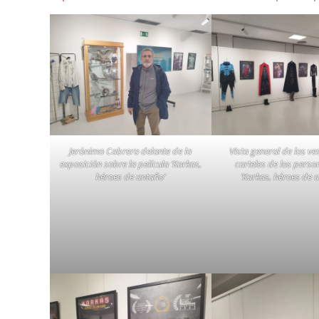
Jerónimo Cabrera delante de la
Vista general de los ve
exposición sobre la película ‘Karkas,
carteles de los perso
héroes de antaño’
‘Karkas, héroes de 