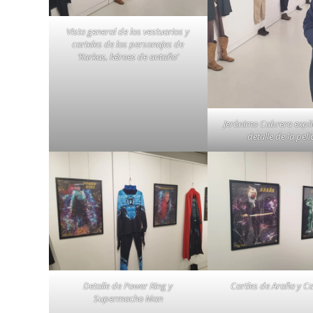
Vista general de los vestuarios y
carteles de los personajes de
‘Karkas, héroes de antaño’
Jerónimo Cabrera expl
detalle de la pelí
Detalle de Power Ring y
Cartles de Araña y 
Supermacho Man