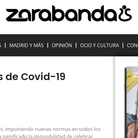
S
MADRID Y MÁS
OPINIÓN
OCIO Y CULTURA
CON
s de Covid-19
dos, imponiendo nuevas normas en todos los
significado la imposibilidad de celebrar