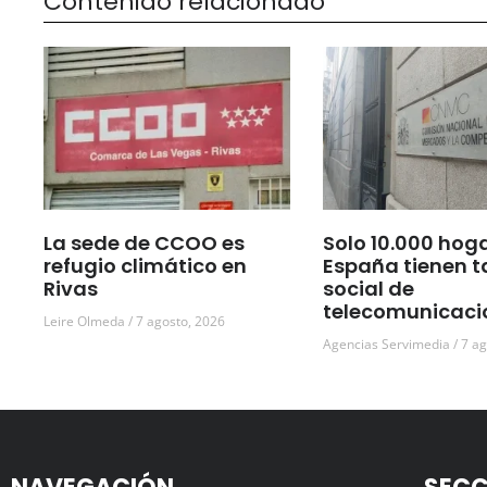
Contenido relacionado
La sede de CCOO es
Solo 10.000 hog
refugio climático en
España tienen t
Rivas
social de
telecomunicaci
Leire Olmeda
7 agosto, 2026
Agencias Servimedia
7 ag