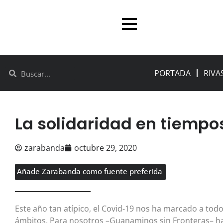
PORTADA
RIVA
La solidaridad en tiempo
zarabanda
octubre 29, 2020
Añade Zarabanda como fuente preferida
Este año tan atípico, el Covid-19 nos ha marcado a to
ámbitos. Para nosotros –Guanaminos sin Fronteras– ha 