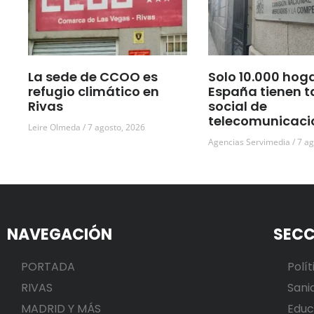
La sede de CCOO es
Solo 10.000 hog
refugio climático en
España tienen t
Rivas
social de
telecomunicaci
Leire Olmeda
7 agosto, 2026
Agencias Servimedia
7 ag
NAVEGACIÓN
SECC
PORTADA
Polít
RIVAS
Sani
MADRID Y MÁS
Educ