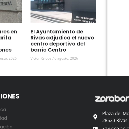
ares en
El Ayuntamiento de
arifa
Rivas adjudica el nuevo
centro deportivo del
ones
barrio Centro
osto, 2026
Víctor Reloba
6 agosto, 2026
IONES
ica
Plaza del Mo
dad
28523 Rivas
ación