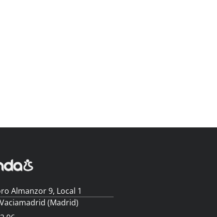
ro Almanzor 9, Local 1
 Vaciamadrid (Madrid)