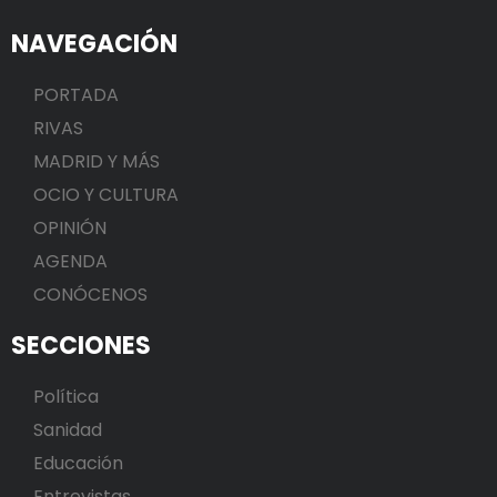
NAVEGACIÓN
PORTADA
RIVAS
MADRID Y MÁS
OCIO Y CULTURA
OPINIÓN
AGENDA
CONÓCENOS
SECCIONES
Política
Sanidad
Educación
Entrevistas