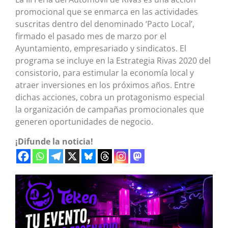
promocional que se enmarca en las actividades
suscritas dentro del denominado ‘Pacto Local’,
firmado el pasado mes de marzo por el
Ayuntamiento, empresariado y sindicatos. El
programa se incluye en la Estrategia Rivas 2020 del
consistorio, para estimular la economía local y
atraer inversiones en los próximos años. Entre
dichas acciones, cobra un protagonismo especial
la organización de campañas promocionales que
generen oportunidades de negocio.
¡Difunde la noticia!