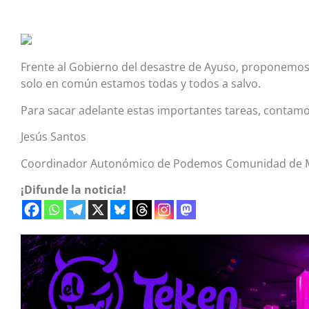
Frente al Gobierno del desastre de Ayuso, proponemos e
solo en común estamos todas y todos a salvo.
Para sacar adelante estas importantes tareas, contamo
Jesús Santos
Coordinador Autonómico de Podemos Comunidad de 
¡Difunde la noticia!