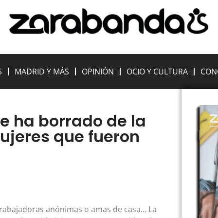
S
MADRID Y MÁS
OPINIÓN
OCIO Y CULTURA
CON
e ha borrado de la
ujeres que fueron
ién trabajadoras anónimas o amas de casa… La