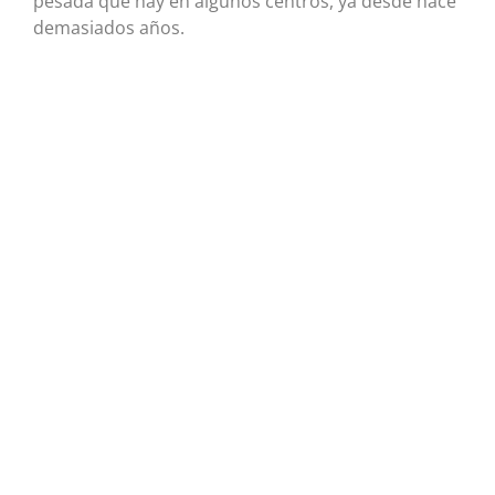
pesada que hay en algunos centros, ya desde hace
demasiados años.