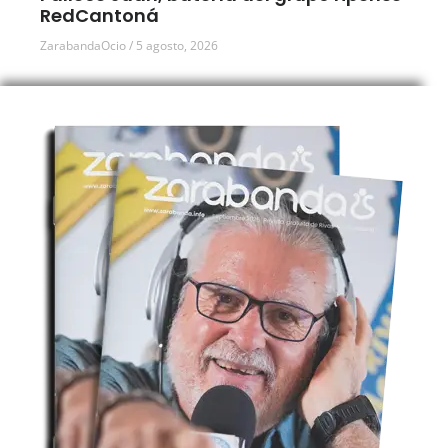
RedCantoná
ZarabandaOcio
5 agosto, 2026