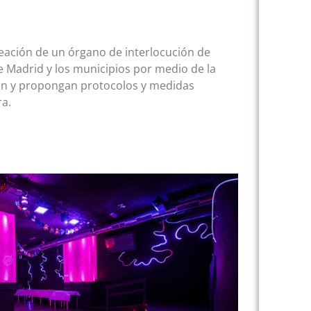
creación de un órgano de interlocución de
 Madrid y los municipios por medio de la
ren y propongan protocolos y medidas
ra.