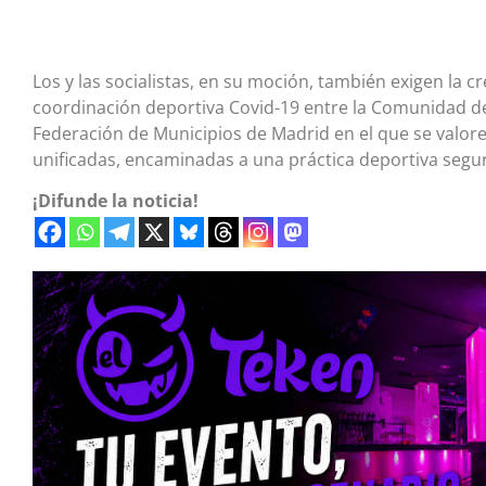
Los y las socialistas, en su moción, también exigen la 
coordinación deportiva Covid-19 entre la Comunidad de
Federación de Municipios de Madrid en el que se valo
unificadas, encaminadas a una práctica deportiva segu
¡Difunde la noticia!