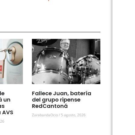
de
Fallece Juan, batería
á un
del grupo ripense
as
RedCantoná
a AVS
ZarabandaOcio
5 agosto, 2026
026