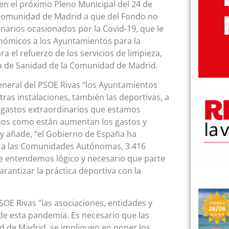
 en el próximo Pleno Municipal del 24 de
 Comunidad de Madrid a que del Fondo no
narios ocasionados por la Covid-19, que le
onómicos a los Ayuntamientos para la
a el refuerzo de los servicios de limpieza,
ía de Sanidad de la Comunidad de Madrid.
eneral del PSOE Rivas “los Ayuntamientos
as instalaciones, también las deportivas, a
s gastos extraordinarios que estamos
mos como están aumentan los gastos y
” y añade, “el Gobierno de España ha
9 a las Comunidades Autónomas, 3.416
e entendemos lógico y necesario que parte
rantizar la práctica deportiva con la
SOE Rivas “las asociaciones, entidades y
de esta pandemia. Es necesario que las
d de Madrid, se impliquen en poner los