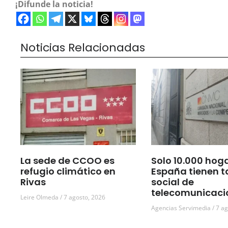
¡Difunde la noticia!
Noticias Relacionadas
La sede de CCOO es
Solo 10.000 hog
refugio climático en
España tienen t
Rivas
social de
telecomunicaci
Leire Olmeda
7 agosto, 2026
Agencias Servimedia
7 ag