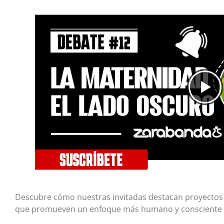
Descubre cómo nuestras invitadas destacan proyectos
que promueven un enfoque más humano y consciente h