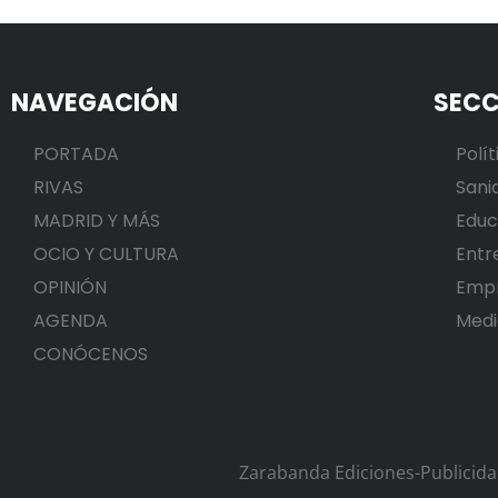
NAVEGACIÓN
SECC
PORTADA
Polít
RIVAS
Sani
MADRID Y MÁS
Educ
OCIO Y CULTURA
Entr
OPINIÓN
Emp
AGENDA
Medi
CONÓCENOS
Zarabanda Ediciones-Publicid