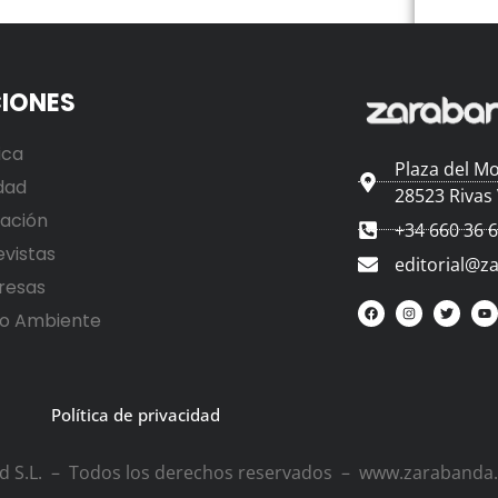
IONES
ica
Plaza del Mo
dad
28523 Rivas
ación
+34 660 36 
evistas
editorial@z
resas
o Ambiente
Política de privacidad
ad S.L. – Todos los derechos reservados – www.zarabanda.