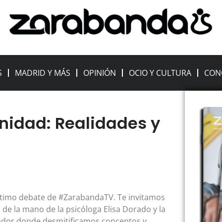
S
MADRID Y MÁS
OPINIÓN
OCIO Y CULTURA
CON
rnidad: Realidades y
último debate de #ZarabandaTV. Te invitamos
 de la mano de la psicóloga Elisa Dorado y la
lador donde desmitificamos conceptos y