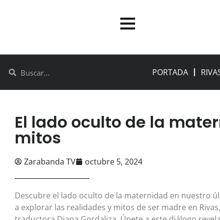
PORTADA
RIVA
El lado oculto de la mate
mitos
Zarabanda TV
octubre 5, 2024
Descubre el lado oculto de la maternidad en nuestro 
a explorar las realidades y mitos de ser madre en Rivas,
traductora Diana Gordaliza. Únete a este diálogo reve