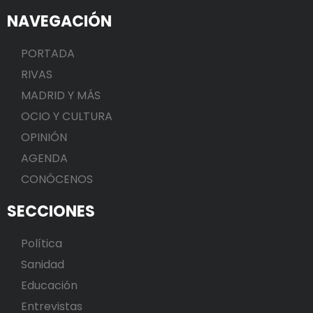
NAVEGACIÓN
PORTADA
RIVAS
MADRID Y MÁS
OCIO Y CULTURA
OPINIÓN
AGENDA
CONÓCENOS
SECCIONES
Política
Sanidad
Educación
Entrevistas