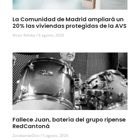
La Comunidad de Madrid ampliará un
20% las viviendas protegidas de la AVS
Víctor Reloba
6 agosto, 2026
Fallece Juan, batería del grupo ripense
RedCantoná
ZarabandaOcio
5 agosto, 2026