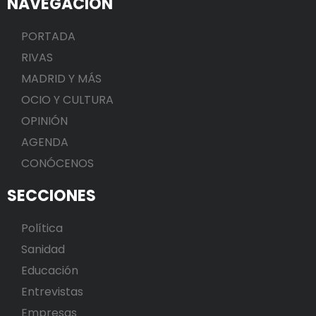
NAVEGACIÓN
PORTADA
RIVAS
MADRID Y MÁS
OCIO Y CULTURA
OPINIÓN
AGENDA
CONÓCENOS
SECCIONES
Política
Sanidad
Educación
Entrevistas
Empresas