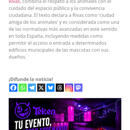
Rivas,
combina el respeto a los animales con el
cuidado del espacio público y la convivencia
ciudadana. El texto declara a Rivas como ‘ciudad
amiga de los animales’ y es considerada como una
de las normativas más avanzadas en este sentido
en toda España, incluyendo medidas como
permitir el acceso o entrada a determinados
edificios municipales de las mascotas con sus
dueños.
¡Difunde la noticia!