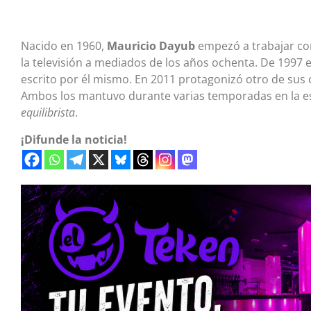
Nacido en 1960,
Mauricio Dayub
empezó a trabajar con 
la televisión a mediados de los años ochenta. De 1997 e
escrito por él mismo. En 2011 protagonizó otro de sus
Ambos los mantuvo durante varias temporadas en la es
equilibrista
.
¡Difunde la noticia!