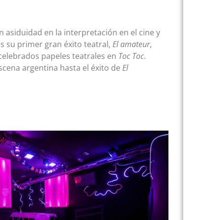
asiduidad en la interpretación en el cine y
s su primer gran éxito teatral,
El amateur
,
 celebrados papeles teatrales en
Toc Toc
.
cena argentina hasta el éxito de
El