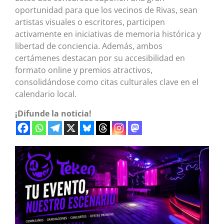
oportunidad para que los vecinos de Rivas, sean
artistas visuales o escritores, participen
activamente en iniciativas de memoria histórica y
libertad de conciencia. Además, ambos
certámenes destacan por su accesibilidad en
formato online y premios atractivos,
consolidándose como citas culturales clave en el
calendario local.
¡Difunde la noticia!