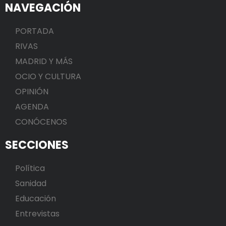
NAVEGACIÓN
PORTADA
RIVAS
MADRID Y MÁS
OCIO Y CULTURA
OPINIÓN
AGENDA
CONÓCENOS
SECCIONES
Política
Sanidad
Educación
Entrevistas