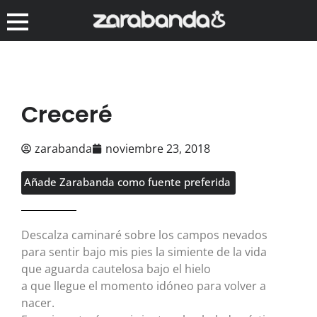
Creceré
zarabanda
noviembre 23, 2018
Añade Zarabanda como fuente preferida
Descalza caminaré sobre los campos nevados
para sentir bajo mis pies la simiente de la vida
que aguarda cautelosa bajo el hielo
a que llegue el momento idóneo para volver a
nacer.