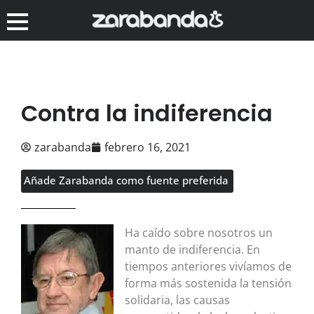
Contra la indiferencia
zarabanda
febrero 16, 2021
Añade Zarabanda como fuente preferida
Ha caído sobre nosotros un
manto de indiferencia. En
tiempos anteriores vivíamos de
forma más sostenida la tensión
solidaria, las causas