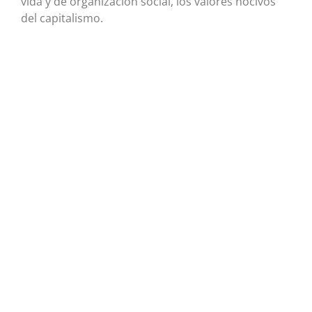
vida y de organización social, los valores nocivos
del capitalismo.