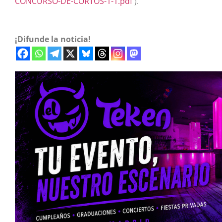
CONCURSO-DE-CORTOS-1-1.pdf
).
¡Difunde la noticia!