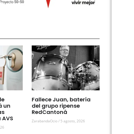
de
Fallece Juan, batería
á un
del grupo ripense
as
RedCantoná
a AVS
ZarabandaOcio
5 agosto, 2026
026