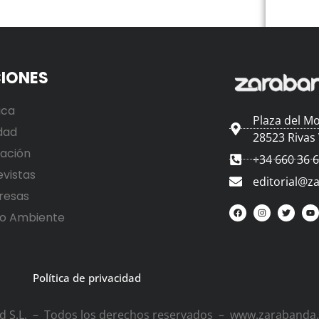
IONES
ica
Plaza del Mo
dad
28523 Rivas
ación
+34 660 36 
evistas
editorial@z
resas
o Ambiente
Política de privacidad
ad S.L. – Todos los derechos reservados – www.zarabanda.