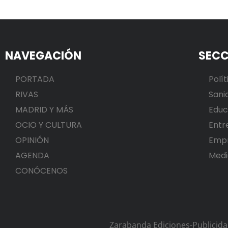
NAVEGACIÓN
SECC
PORTADA
Polít
RIVAS
Sani
MADRID Y MÁS
Educ
OCIO Y CULTURA
Entr
OPINIÓN
Emp
AGENDA
Medi
CONÓCENOS
Zarabanda Ediciones-Publicid