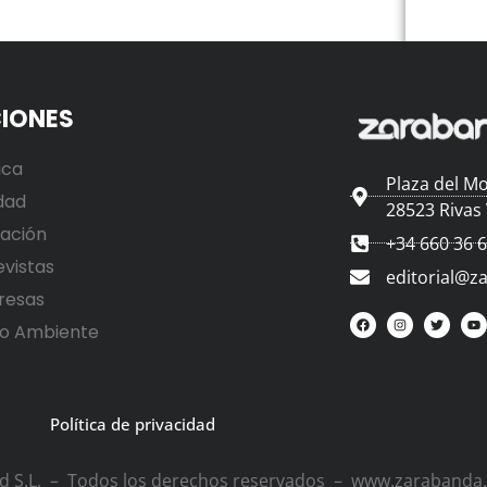
IONES
ica
Plaza del Mo
dad
28523 Rivas
ación
+34 660 36 
evistas
editorial@z
resas
o Ambiente
Política de privacidad
ad S.L. – Todos los derechos reservados – www.zarabanda.