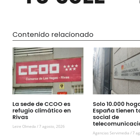
Contenido relacionado
La sede de CCOO es
Solo 10.000 hog
refugio climático en
España tienen t
Rivas
social de
telecomunicaci
Leire Olmeda
7 agosto, 2026
Agencias Servimedia
7 ag