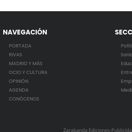
NAVEGACIÓN
SECC
PORTADA
Polít
RIVAS
Sani
MADRID Y MÁS
Educ
OCIO Y CULTURA
Entr
OPINIÓN
Emp
AGENDA
Medi
CONÓCENOS
Zarabanda Ediciones-Publicid