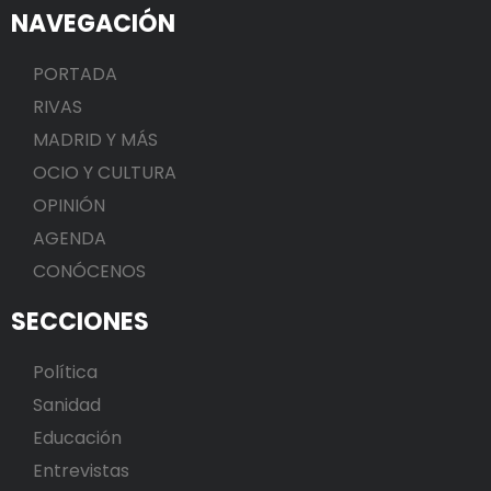
NAVEGACIÓN
PORTADA
RIVAS
MADRID Y MÁS
OCIO Y CULTURA
OPINIÓN
AGENDA
CONÓCENOS
SECCIONES
Política
Sanidad
Educación
Entrevistas