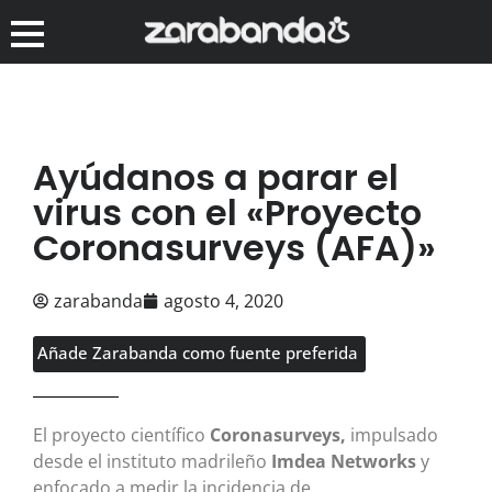
Ayúdanos a parar el
virus con el «Proyecto
Coronasurveys (AFA)»
zarabanda
agosto 4, 2020
Añade Zarabanda como fuente preferida
El proyecto científico
Coronasurveys,
impulsado
desde el instituto madrileño
Imdea Networks
y
enfocado a medir la incidencia de