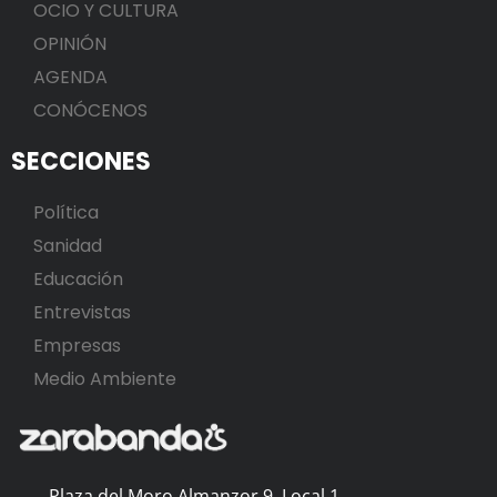
OCIO Y CULTURA
OPINIÓN
AGENDA
CONÓCENOS
SECCIONES
Política
Sanidad
Educación
Entrevistas
Empresas
Medio Ambiente
Plaza del Moro Almanzor 9, Local 1