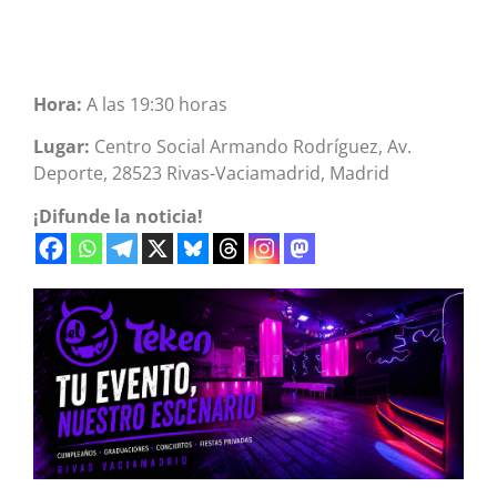
Hora:
A las 19:30 horas
Lugar:
Centro Social Armando Rodríguez, Av.
Deporte, 28523 Rivas-Vaciamadrid, Madrid
¡Difunde la noticia!